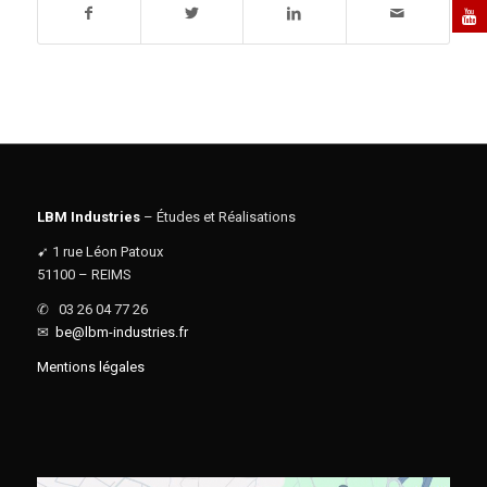
LBM Industries
– Études et Réalisations
➹ 1 rue Léon Patoux
51100 – REIMS
✆ 03 26 04 77 26
✉
be@lbm-industries.fr
Mentions légales